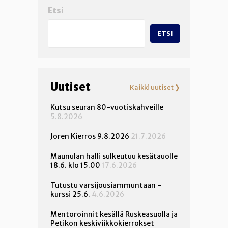
Etsi
ETSI
Uutiset
Kaikki uutiset ❯
Kutsu seuran 80-vuotiskahveille
5.8.2026
Joren Kierros 9.8.2026
21.7.2026
Maunulan halli sulkeutuu kesätauolle
18.6. klo 15.00
17.6.2026
Tutustu varsijousiammuntaan -
kurssi 25.6.
4.6.2026
Mentoroinnit kesällä Ruskeasuolla ja
Petikon keskiviikkokierrokset