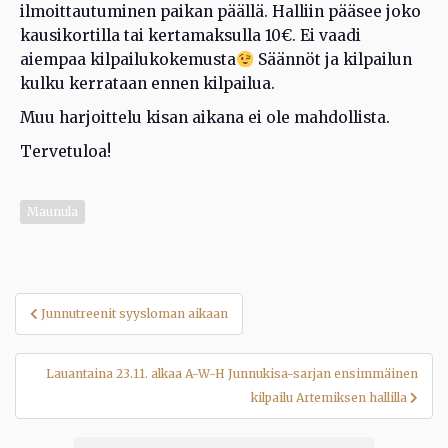
ilmoittautuminen paikan päällä. Halliin pääsee joko
kausikortilla tai kertamaksulla 10€. Ei vaadi
aiempaa kilpailukokemusta
Säännöt ja kilpailun
kulku kerrataan ennen kilpailua.
Muu harjoittelu kisan aikana ei ole mahdollista.
Tervetuloa!
Maunula
Artikkelien
Junnutreenit syysloman aikaan
selaus
Lauantaina 23.11. alkaa A-W-H Junnukisa-sarjan ensimmäinen
kilpailu Artemiksen hallilla