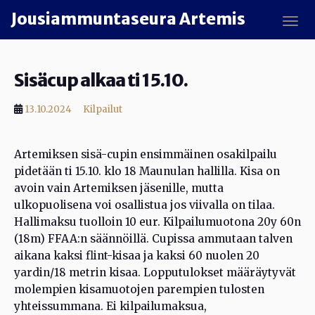
Skip to main content
Jousiammuntaseura Artemis
TOGG
Sisäcup alkaa ti 15.10.
13.10.2024
Kilpailut
Artemiksen sisä-cupin ensimmäinen osakilpailu
pidetään ti 15.10. klo 18 Maunulan hallilla. Kisa on
avoin vain Artemiksen jäsenille, mutta
ulkopuolisena voi osallistua jos viivalla on tilaa.
Hallimaksu tuolloin 10 eur. Kilpailumuotona 20y 60n
(18m) FFAA:n säännöillä. Cupissa ammutaan talven
aikana kaksi flint-kisaa ja kaksi 60 nuolen 20
yardin/18 metrin kisaa. Lopputulokset määräytyvät
molempien kisamuotojen parempien tulosten
yhteissummana. Ei kilpailumaksua,