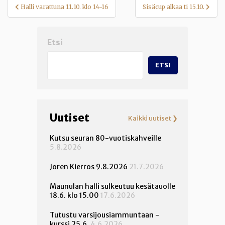
Artikkelien
Halli varattuna 11.10. klo 14-16
Sisäcup alkaa ti 15.10.
selaus
Etsi
ETSI
Uutiset
Kaikki uutiset ❯
Kutsu seuran 80-vuotiskahveille
5.8.2026
Joren Kierros 9.8.2026
21.7.2026
Maunulan halli sulkeutuu kesätauolle
18.6. klo 15.00
17.6.2026
Tutustu varsijousiammuntaan -
kurssi 25.6.
4.6.2026