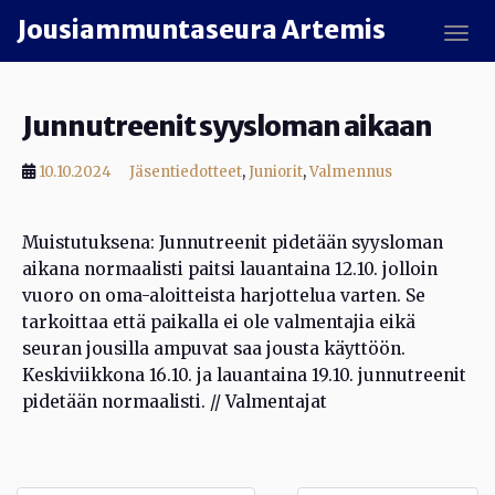
Skip to main content
Jousiammuntaseura Artemis
TOGG
Junnutreenit syysloman aikaan
,
,
10.10.2024
Jäsentiedotteet
Juniorit
Valmennus
Muistutuksena: Junnutreenit pidetään syysloman
aikana normaalisti paitsi lauantaina 12.10. jolloin
vuoro on oma-aloitteista harjottelua varten. Se
tarkoittaa että paikalla ei ole valmentajia eikä
seuran jousilla ampuvat saa jousta käyttöön.
Keskiviikkona 16.10. ja lauantaina 19.10. junnutreenit
pidetään normaalisti. // Valmentajat