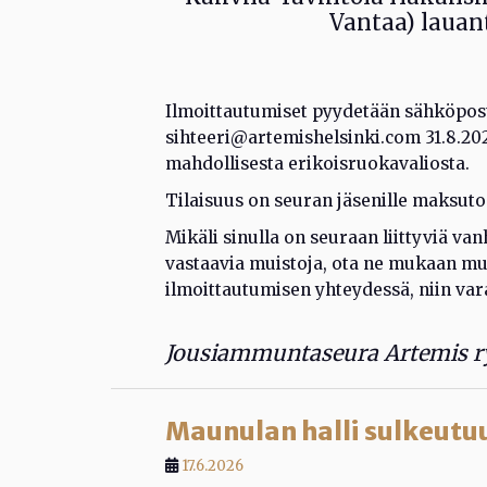
Vantaa) lauanta
Ilmoittautumiset pyydetään sähköpost
sihteeri@artemishelsinki.com 31.8.2
mahdollisesta erikoisruokavaliosta.
Tilaisuus on seuran jäsenille maksuton
Mikäli sinulla on seuraan liittyviä vanh
vastaavia muistoja, ota ne mukaan muil
ilmoittautumisen yhteydessä, niin vara
Jousiammuntaseura Artemis ry
Maunulan halli sulkeutuu
17.6.2026