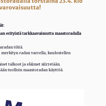
oradalla torstaina 23.4. klo
 varovaisuutta!
ät:
n erityistä tarkkaavaisuutta maastoradalla
aradan töitä.
erkityn radan varrella, kuulostellen
set talkoot ja eläimet siirretään.
ään tuolloin maastoradan käyttöä.