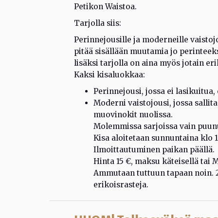
Petikon Waistoa.
Tarjolla siis:
Perinnejousille ja moderneille vaistoj
pitää sisällään muutamia jo perinteek
lisäksi tarjolla on aina myös jotain e
Kaksi kisaluokkaa:
Perinnejousi, jossa ei lasikuitua
Moderni vaistojousi, jossa sallita
muovinokit nuolissa.
Molemmissa sarjoissa vain puunuo
Kisa aloitetaan sunnuntaina klo 1
Ilmoittautuminen paikan päällä.
Hinta 15 €, maksu käteisellä tai 
Ammutaan tuttuun tapaan noin. 20
erikoisrasteja.