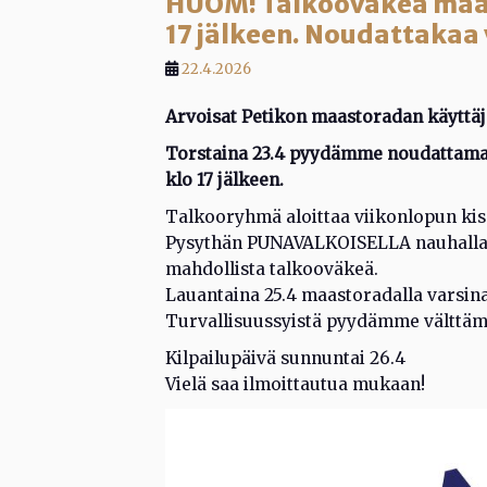
HUOM! Talkooväkeä maast
17 jälkeen. Noudattakaa
22.4.2026
Arvoisat Petikon maastoradan käyttäj
Torstaina 23.4 pyydämme noudattamaa
klo 17 jälkeen.
Talkooryhmä aloittaa viikonlopun kis
Pysythän PUNAVALKOISELLA nauhalla m
mahdollista talkooväkeä.
Lauantaina 25.4 maastoradalla varsinai
Turvallisuussyistä pyydämme välttäm
Kilpailupäivä sunnuntai 26.4
Vielä saa ilmoittautua mukaan!