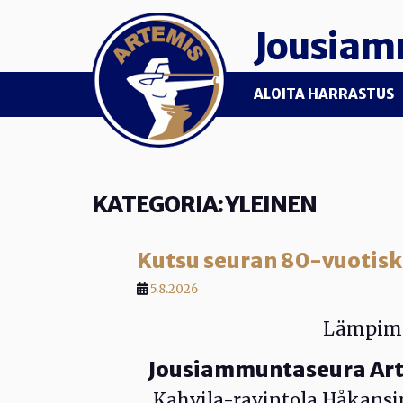
Skip to main content
Jousiam
ALOITA HARRASTUS
KATEGORIA:
YLEINEN
Kutsu seuran 80-vuotisk
5.8.2026
Lämpimä
Jousiammuntaseura Arte
Kahvila-ravintola Håkansin