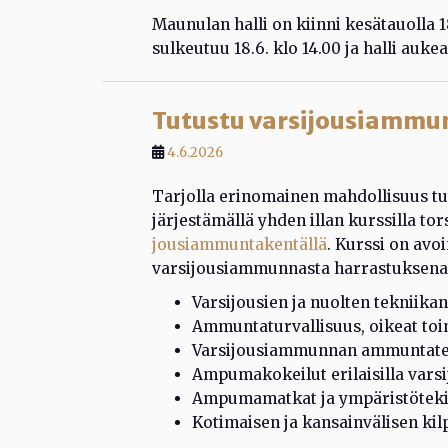
Maunulan halli on kiinni kesätauolla 
sulkeutuu 18.6. klo 14.00 ja halli aukea
Tutustu varsijousiammun
4.6.2026
Tarjolla erinomainen mahdollisuus t
järjestämällä yhden illan kurssilla tor
jousiammuntakentällä
. Kurssi on avoi
varsijousiammunnasta harrastuksena
Varsijousien ja nuolten tekniikan
Ammuntaturvallisuus, oikeat toi
Varsijousiammunnan ammuntatek
Ampumakokeilut erilaisilla varsi
Ampumamatkat ja ympäristötekij
Kotimaisen ja kansainvälisen kil