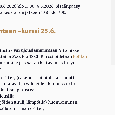
18.6.2026 klo 15.00–9.8.2026. Sisäänpääsy
a kesätauon jälkeen 10.8. klo 7.00.
taan -kurssi 25.6.
utustua
varsijousiammuntaan
Artemiksen
staina 25.6. klo 18-21. Kurssi pidetään
Petikon
n kaikille ja sisältää kattavan esittelyn
:
 esittely (rakenne, toiminta ja säädöt)
mintatavat ja välineiden kunnossapito
niikan perusteet
jousilla
öiden (tuuli, lämpötila) huomioiminen
pailutoiminnan esittely