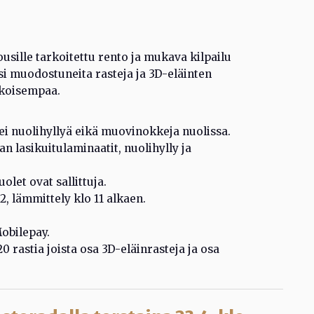
ousille tarkoitettu rento ja mukava kilpailu
si muodostuneita rasteja ja 3D-eläinten
rikoisempaa.
, ei nuolihyllyä eikä muovinokkeja nuolissa.
an lasikuitulaminaatit, nuolihylly ja
let ovat sallittuja.
2, lämmittely klo 11 alkaen.
Mobilepay.
 rastia joista osa 3D-eläinrasteja ja osa