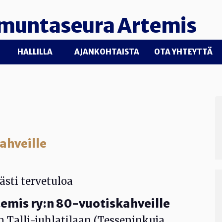
muntaseura Artemis
HALLILLA
AJANKOHTAISTA
OTA YHTEYTTÄ
ahveille
sti tervetuloa
mis ry:n 80-vuotiskahveille
 Talli-juhlatilaan (Tesseninkuja,