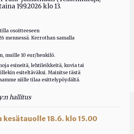
ina 19.9.2026 klo 13.
illa osoitteeseen
026 mennessä. Kerrothan samalla
, muille 10 eur/henkilö.
oja esineitä, lehtileikkeitä, kuvia tai
lekin esiteltäväksi. Mainitse tästä
amme niille tilaa esittelypöydältä.
:n hallitus
 kesätauolle 18.6. klo 15.00