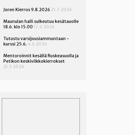
Joren Kierros 9.8.2026
21.7.2026
Maunulan halli sulkeutuu kesätauolle
18.6. klo 15.00
17.6.2026
Tutustu varsijousiammuntaan -
kurssi 25.6.
4.6.2026
Mentoroinnit kesällä Ruskeasuolla ja
Petikon keskiviikkokierrokset
21.5.2026