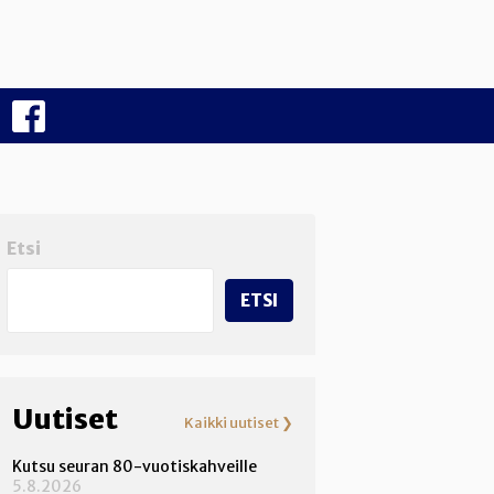
F
B
Etsi
ETSI
Uutiset
Kaikki uutiset ❯
Kutsu seuran 80-vuotiskahveille
5.8.2026