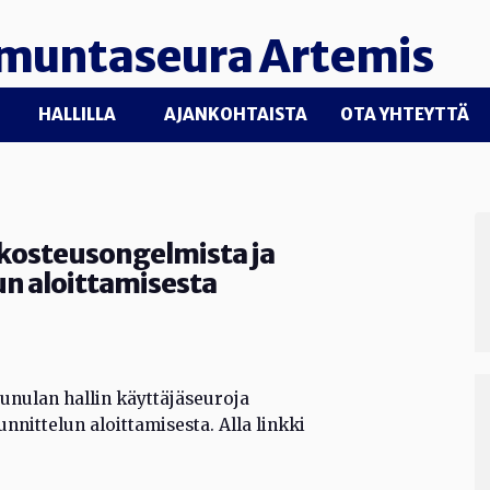
muntaseura Artemis
HALLILLA
AJANKOHTAISTA
OTA YHTEYTTÄ
 kosteusongelmista ja
n aloittamisesta
unulan hallin käyttäjäseuroja
nittelun aloittamisesta. Alla linkki