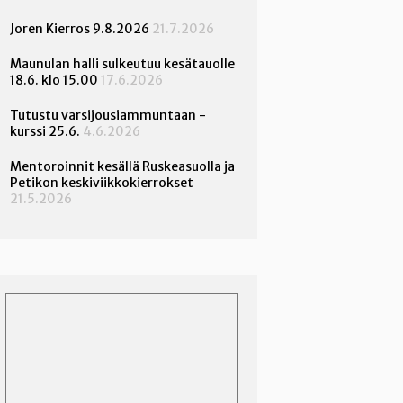
Joren Kierros 9.8.2026
21.7.2026
Maunulan halli sulkeutuu kesätauolle
18.6. klo 15.00
17.6.2026
Tutustu varsijousiammuntaan -
kurssi 25.6.
4.6.2026
Mentoroinnit kesällä Ruskeasuolla ja
Petikon keskiviikkokierrokset
21.5.2026