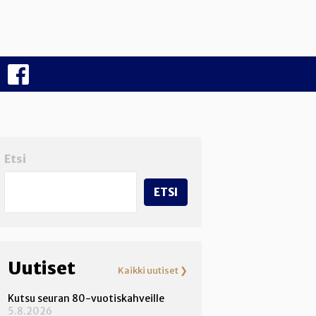
F
B
Etsi
ETSI
Uutiset
Kaikki uutiset ❯
Kutsu seuran 80-vuotiskahveille
5.8.2026