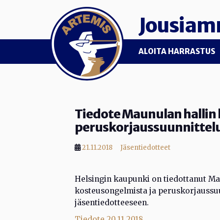
Skip to main content
Jousiam
ALOITA HARRASTUS
Tiedote Maunulan hallin
peruskorjaussuunnittelu
21.11.2018
Jäsentiedotteet
Helsingin kaupunki on tiedottanut Ma
kosteusongelmista ja peruskorjaussuun
jäsentiedotteeseen.
Tiedote 20.11.2018