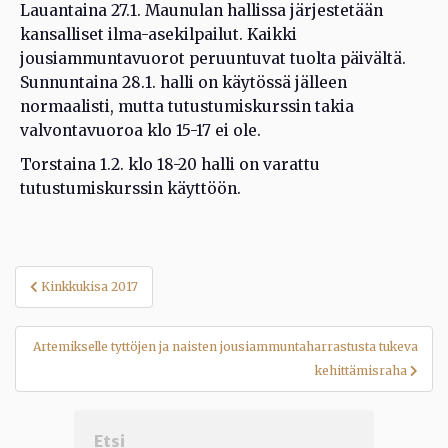
Lauantaina 27.1. Maunulan hallissa järjestetään
kansalliset ilma-asekilpailut. Kaikki
jousiammuntavuorot peruuntuvat tuolta päivältä.
Sunnuntaina 28.1. halli on käytössä jälleen
normaalisti, mutta tutustumiskurssin takia
valvontavuoroa klo 15-17 ei ole.
Torstaina 1.2. klo 18-20 halli on varattu
tutustumiskurssin käyttöön.
Artikkelien
Kinkkukisa 2017
selaus
Artemikselle tyttöjen ja naisten jousiammuntaharrastusta tukeva
kehittämisraha
Etsi