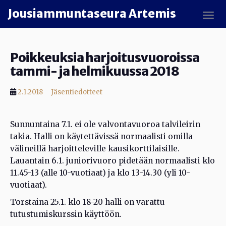
Skip to main content
Jousiammuntaseura Artemis
TOGG
Poikkeuksia harjoitusvuoroissa
tammi- ja helmikuussa 2018
2.1.2018
Jäsentiedotteet
Sunnuntaina 7.1. ei ole valvontavuoroa talvileirin
takia. Halli on käytettävissä normaalisti omilla
välineillä harjoitteleville kausikorttilaisille.
Lauantain 6.1. juniorivuoro pidetään normaalisti klo
11.45-13 (alle 10-vuotiaat) ja klo 13-14.30 (yli 10-
vuotiaat).
Torstaina 25.1. klo 18-20 halli on varattu
tutustumiskurssin käyttöön.