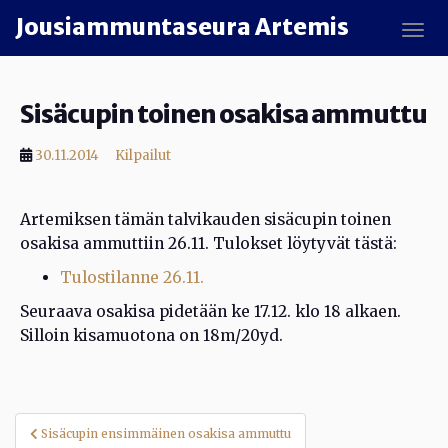
Skip to main content
Jousiammuntaseura Artemis
TOGG
Sisäcupin toinen osakisa ammuttu
30.11.2014
Kilpailut
Artemiksen tämän talvikauden sisäcupin toinen
osakisa ammuttiin 26.11. Tulokset löytyvät tästä:
Tulostilanne 26.11.
Seuraava osakisa pidetään ke 17.12. klo 18 alkaen.
Silloin kisamuotona on 18m/20yd.
Artikkelien
Sisäcupin ensimmäinen osakisa ammuttu
selaus