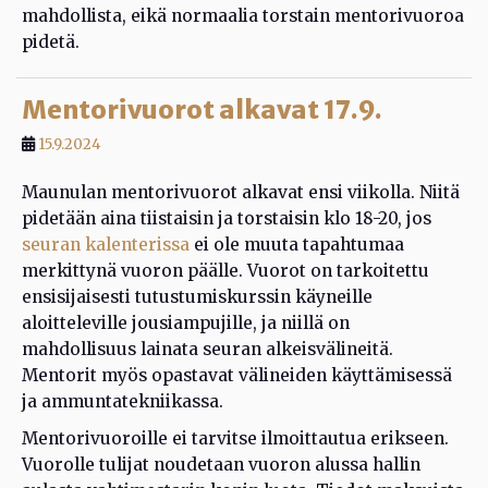
mahdollista, eikä normaalia torstain mentorivuoroa
pidetä.
Mentorivuorot alkavat 17.9.
15.9.2024
Maunulan mentorivuorot alkavat ensi viikolla. Niitä
pidetään aina tiistaisin ja torstaisin klo 18-20, jos
seuran kalenterissa
ei ole muuta tapahtumaa
merkittynä vuoron päälle. Vuorot on tarkoitettu
ensisijaisesti tutustumiskurssin käyneille
aloitteleville jousiampujille, ja niillä on
mahdollisuus lainata seuran alkeisvälineitä.
Mentorit myös opastavat välineiden käyttämisessä
ja ammuntatekniikassa.
Mentorivuoroille ei tarvitse ilmoittautua erikseen.
Vuorolle tulijat noudetaan vuoron alussa hallin