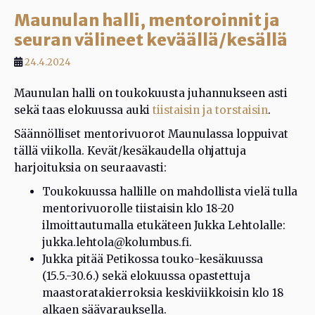
Maunulan halli, mentoroinnit ja
seuran välineet keväällä/kesällä
24.4.2024
Maunulan halli on toukokuusta juhannukseen asti
sekä taas elokuussa auki
tiistaisin ja torstaisin
.
Säännölliset mentorivuorot Maunulassa loppuivat
tällä viikolla. Kevät/kesäkaudella ohjattuja
harjoituksia on seuraavasti:
Toukokuussa hallille on mahdollista vielä tulla
mentorivuorolle tiistaisin klo 18-20
ilmoittautumalla etukäteen Jukka Lehtolalle:
jukka.lehtola@kolumbus.fi.
Jukka pitää Petikossa touko-kesäkuussa
(15.5.-30.6.) sekä elokuussa opastettuja
maastoratakierroksia keskiviikkoisin klo 18
alkaen säävarauksella.