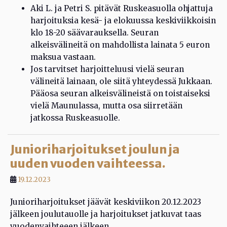
Aki L. ja Petri S. pitävät Ruskeasuolla ohjattuja
harjoituksia kesä- ja elokuussa keskiviikkoisin
klo 18-20 säävarauksella. Seuran
alkeisvälineitä on mahdollista lainata 5 euron
maksua vastaan.
Jos tarvitset harjoitteluusi vielä seuran
välineitä lainaan, ole siitä yhteydessä Jukkaan.
Pääosa seuran alkeisvälineistä on toistaiseksi
vielä Maunulassa, mutta osa siirretään
jatkossa Ruskeasuolle.
Junioriharjoitukset joulun ja
uuden vuoden vaihteessa.
19.12.2023
Junioriharjoitukset jäävät keskiviikon 20.12.2023
jälkeen joulutauolle ja harjoitukset jatkuvat taas
vuodenvaihteeen jälkeen.