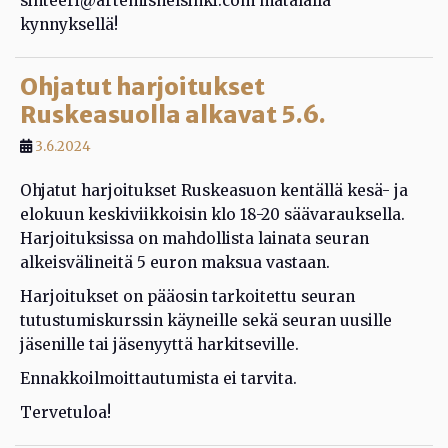
sihteeri@artemishelsinki.com matalalla
kynnyksellä!
Ohjatut harjoitukset
Ruskeasuolla alkavat 5.6.
3.6.2024
Ohjatut harjoitukset Ruskeasuon kentällä kesä- ja
elokuun keskiviikkoisin klo 18-20 säävarauksella.
Harjoituksissa on mahdollista lainata seuran
alkeisvälineitä 5 euron maksua vastaan.
Harjoitukset on pääosin tarkoitettu seuran
tutustumiskurssin käyneille sekä seuran uusille
jäsenille tai jäsenyyttä harkitseville.
Ennakkoilmoittautumista ei tarvita.
Tervetuloa!