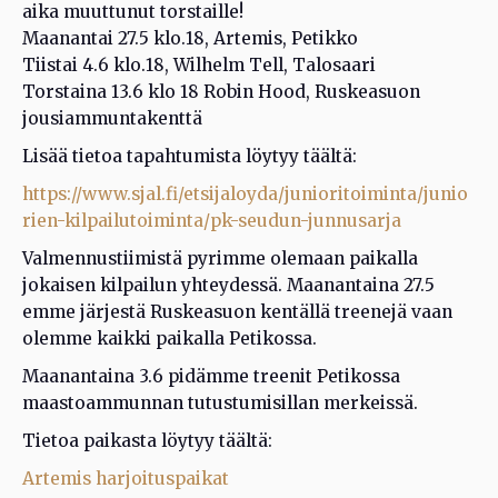
aika muuttunut torstaille!
Maanantai 27.5 klo.18, Artemis, Petikko
Tiistai 4.6 klo.18, Wilhelm Tell, Talosaari
Torstaina 13.6 klo 18 Robin Hood, Ruskeasuon
jousiammuntakenttä
Lisää tietoa tapahtumista löytyy täältä:
https://www.sjal.fi/etsijaloyda/junioritoiminta/junio
rien-kilpailutoiminta/pk-seudun-junnusarja
Valmennustiimistä pyrimme olemaan paikalla
jokaisen kilpailun yhteydessä. Maanantaina 27.5
emme järjestä Ruskeasuon kentällä treenejä vaan
olemme kaikki paikalla Petikossa.
Maanantaina 3.6 pidämme treenit Petikossa
maastoammunnan tutustumisillan merkeissä.
Tietoa paikasta löytyy täältä:
Artemis harjoituspaikat