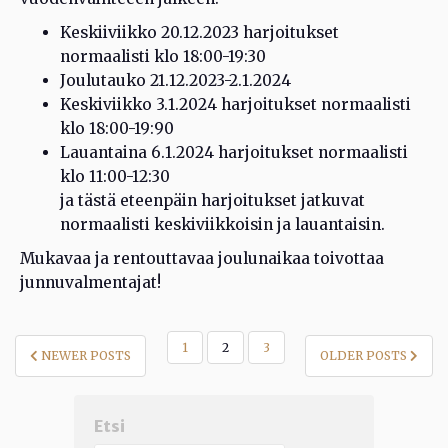
Keskiiviikko 20.12.2023 harjoitukset
normaalisti klo 18:00-19:30
Joulutauko 21.12.2023-2.1.2024
Keskiviikko 3.1.2024 harjoitukset normaalisti
klo 18:00-19:90
Lauantaina 6.1.2024 harjoitukset normaalisti
klo 11:00-12:30
ja tästä eteenpäin harjoitukset jatkuvat
normaalisti keskiviikkoisin ja lauantaisin.
Mukavaa ja rentouttavaa joulunaikaa toivottaa
junnuvalmentajat!
ARTIKKELIEN
1
2
3
NEWER POSTS
OLDER POSTS
SIVUTUS
Etsi