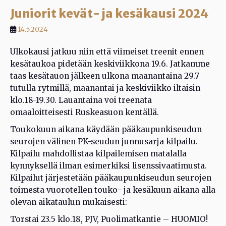
Juniorit kevät- ja kesäkausi 2024
14.5.2024
Ulkokausi jatkuu niin että viimeiset treenit ennen
kesätaukoa pidetään keskiviikkona 19.6. Jatkamme
taas kesätauon jälkeen ulkona maanantaina 29.7
tutulla rytmillä, maanantai ja keskiviikko iltaisin
klo.18-19.30. Lauantaina voi treenata
omaaloitteisesti Ruskeasuon kentällä.
Toukokuun aikana käydään pääkaupunkiseudun
seurojen välinen PK-seudun junnusarja kilpailu.
Kilpailu mahdollistaa kilpailemisen matalalla
kynnyksellä ilman esimerkiksi lisenssivaatimusta.
Kilpailut järjestetään pääkaupunkiseudun seurojen
toimesta vuorotellen touko- ja kesäkuun aikana alla
olevan aikataulun mukaisesti:
Torstai 23.5 klo.18, PJV, Puolimatkantie – HUOMIO!