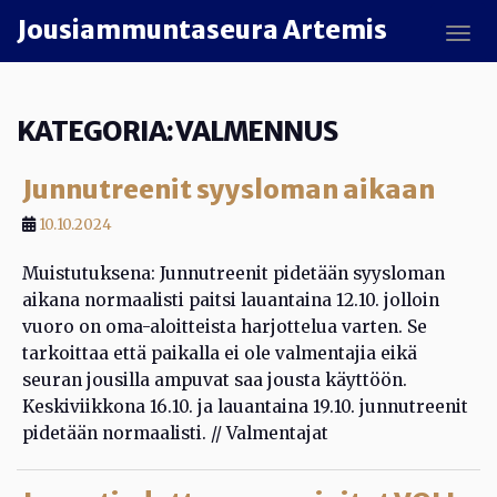
Skip to main content
Jousiammuntaseura Artemis
TOGG
KATEGORIA:
VALMENNUS
Junnutreenit syysloman aikaan
10.10.2024
Muistutuksena: Junnutreenit pidetään syysloman
aikana normaalisti paitsi lauantaina 12.10. jolloin
vuoro on oma-aloitteista harjottelua varten. Se
tarkoittaa että paikalla ei ole valmentajia eikä
seuran jousilla ampuvat saa jousta käyttöön.
Keskiviikkona 16.10. ja lauantaina 19.10. junnutreenit
pidetään normaalisti. // Valmentajat