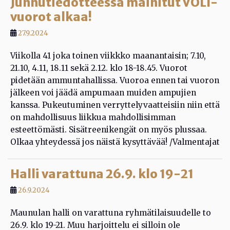
Junnutiedotteessa mainitut VOLI-
vuorot alkaa!
27.9.2024
Viikolla 41 joka toinen viikkko maanantaisin; 7.10,
21.10, 4.11, 18.11 sekä 2.12. klo 18-18.45. Vuorot
pidetään ammuntahallissa. Vuoroa ennen tai vuoron
jälkeen voi jäädä ampumaan muiden ampujien
kanssa. Pukeutuminen verryttelyvaatteisiin niin että
on mahdollisuus liikkua mahdollisimman
esteettömästi. Sisätreenikengät on myös plussaa.
Olkaa yhteydessä jos näistä kysyttävää! /Valmentajat
Halli varattuna 26.9. klo 19-21
26.9.2024
Maunulan halli on varattuna ryhmätilaisuudelle to
26.9. klo 19-21. Muu harjoittelu ei silloin ole