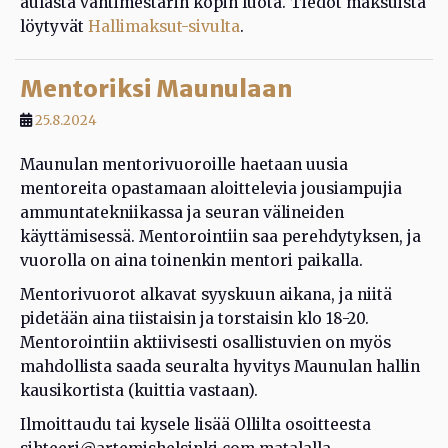
aulasta vahtimestarin kopin luota. Tiedot maksuista
löytyvät
Hallimaksut-sivulta
.
Mentoriksi Maunulaan
25.8.2024
Maunulan mentorivuoroille haetaan uusia
mentoreita opastamaan aloittelevia jousiampujia
ammuntatekniikassa ja seuran välineiden
käyttämisessä. Mentorointiin saa perehdytyksen, ja
vuorolla on aina toinenkin mentori paikalla.
Mentorivuorot alkavat syyskuun aikana, ja niitä
pidetään aina tiistaisin ja torstaisin klo 18-20.
Mentorointiin aktiivisesti osallistuvien on myös
mahdollista saada seuralta hyvitys Maunulan hallin
kausikortista (kuittia vastaan).
Ilmoittaudu tai kysele lisää Ollilta osoitteesta