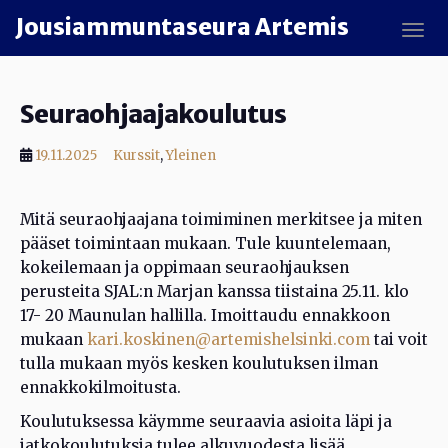
Skip to main content
Jousiammuntaseura Artemis
TOGG
Seuraohjaajakoulutus
,
19.11.2025
Kurssit
Yleinen
Mitä seuraohjaajana toimiminen merkitsee ja miten
pääset toimintaan mukaan. Tule kuuntelemaan,
kokeilemaan ja oppimaan seuraohjauksen
perusteita SJAL:n Marjan kanssa tiistaina 25.11. klo
17- 20 Maunulan hallilla. Imoittaudu ennakkoon
mukaan
kari.koskinen@artemishelsinki.com
tai voit
tulla mukaan myös kesken koulutuksen ilman
ennakkokilmoitusta.
Koulutuksessa käymme seuraavia asioita läpi ja
jatkokoulutuksia tulee alkuvuodesta lisää.