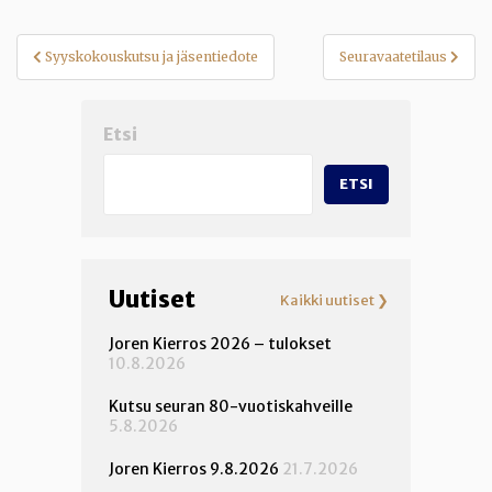
Artikkelien
Syyskokouskutsu ja jäsentiedote
Seuravaatetilaus
selaus
Etsi
ETSI
Uutiset
Kaikki uutiset ❯
Joren Kierros 2026 – tulokset
10.8.2026
Kutsu seuran 80-vuotiskahveille
5.8.2026
Joren Kierros 9.8.2026
21.7.2026