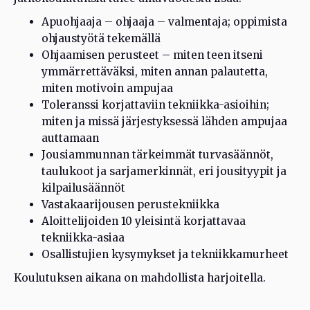
Apuohjaaja – ohjaaja – valmentaja; oppimista
ohjaustyötä tekemällä
Ohjaamisen perusteet – miten teen itseni
ymmärrettäväksi, miten annan palautetta,
miten motivoin ampujaa
Toleranssi korjattaviin tekniikka-asioihin;
miten ja missä järjestyksessä lähden ampujaa
auttamaan
Jousiammunnan tärkeimmät turvasäännöt,
taulukoot ja sarjamerkinnät, eri jousityypit ja
kilpailusäännöt
Vastakaarijousen perustekniikka
Aloittelijoiden 10 yleisintä korjattavaa
tekniikka-asiaa
Osallistujien kysymykset ja tekniikkamurheet
Koulutuksen aikana on mahdollista harjoitella.