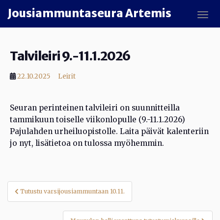
Skip to main content
Jousiammuntaseura Artemis
TOGG
Talvileiri 9.-11.1.2026
22.10.2025
Leirit
Seuran perinteinen talvileiri on suunnitteilla
tammikuun toiselle viikonlopulle (9.-11.1.2026)
Pajulahden urheiluopistolle. Laita päivät kalenteriin
jo nyt, lisätietoa on tulossa myöhemmin.
Artikkelien
Tutustu varsijousiammuntaan 10.11.
selaus