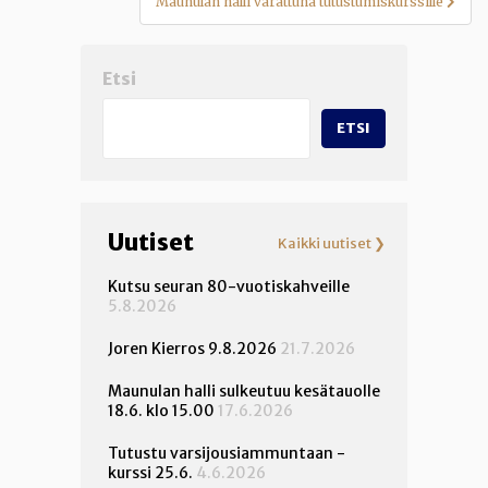
Maunulan halli varattuna tutustumiskurssille
Etsi
ETSI
Uutiset
Kaikki uutiset ❯
Kutsu seuran 80-vuotiskahveille
5.8.2026
Joren Kierros 9.8.2026
21.7.2026
Maunulan halli sulkeutuu kesätauolle
18.6. klo 15.00
17.6.2026
Tutustu varsijousiammuntaan -
kurssi 25.6.
4.6.2026