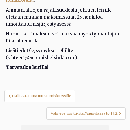
lomakkeella
.
Ammuntatilojen rajallisuudesta johtuen leirille
otetaan mukaan maksimissaan 25 henkilöä
ilmoittautumisjärjestyksessä.
Huom. Leirimaksun voi maksaa myös työnantajan
liikuntaeduilla.
Lisätiedot/kysymykset Ollillta
(sihteeri@artemishelsinki.com).
Tervetuloa leirille!
Artikkelien
Halli varattuna tutustumiskurssille
selaus
Välineremontti-ilta Maunulassa to 13.2.