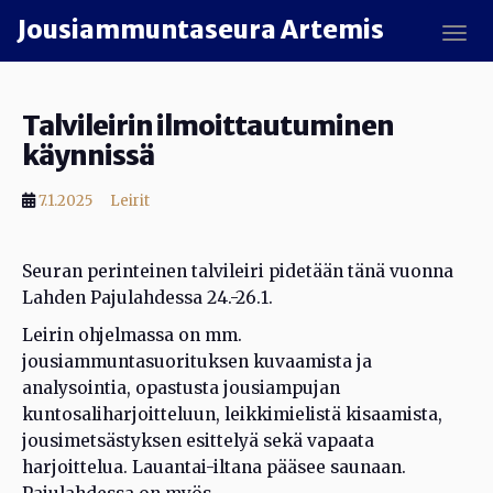
Skip to main content
Jousiammuntaseura Artemis
TOGG
Talvileirin ilmoittautuminen
käynnissä
7.1.2025
Leirit
Seuran perinteinen talvileiri pidetään tänä vuonna
Lahden Pajulahdessa 24.-26.1.
Leirin ohjelmassa on mm.
jousiammuntasuorituksen kuvaamista ja
analysointia, opastusta jousiampujan
kuntosaliharjoitteluun, leikkimielistä kisaamista,
jousimetsästyksen esittelyä sekä vapaata
harjoittelua. Lauantai-iltana pääsee saunaan.