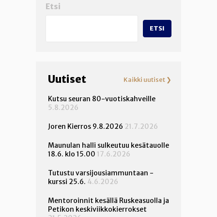
Etsi
ETSI
Uutiset
Kaikki uutiset ❯
Kutsu seuran 80-vuotiskahveille
5.8.2026
Joren Kierros 9.8.2026
21.7.2026
Maunulan halli sulkeutuu kesätauolle
18.6. klo 15.00
17.6.2026
Tutustu varsijousiammuntaan -
kurssi 25.6.
4.6.2026
Mentoroinnit kesällä Ruskeasuolla ja
Petikon keskiviikkokierrokset