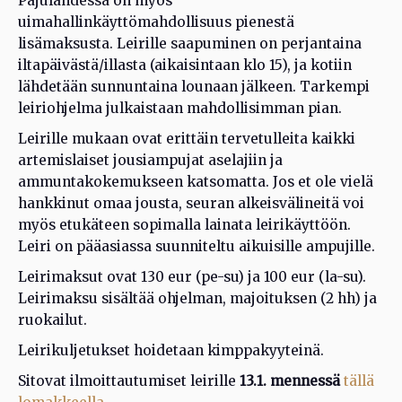
Pajulahdessa on myös
uimahallinkäyttömahdollisuus pienestä
lisämaksusta. Leirille saapuminen on perjantaina
iltapäivästä/illasta (aikaisintaan klo 15), ja kotiin
lähdetään sunnuntaina lounaan jälkeen. Tarkempi
leiriohjelma julkaistaan mahdollisimman pian.
Leirille mukaan ovat erittäin tervetulleita kaikki
artemislaiset jousiampujat aselajiin ja
ammuntakokemukseen katsomatta. Jos et ole vielä
hankkinut omaa jousta, seuran alkeisvälineitä voi
myös etukäteen sopimalla lainata leirikäyttöön.
Leiri on pääasiassa suunniteltu aikuisille ampujille.
Leirimaksut ovat 130 eur (pe-su) ja 100 eur (la-su).
Leirimaksu sisältää ohjelman, majoituksen (2 hh) ja
ruokailut.
Leirikuljetukset hoidetaan kimppakyyteinä.
Sitovat ilmoittautumiset leirille
13.1. mennessä
tällä