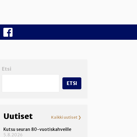
F
B
Etsi
ETSI
Uutiset
Kaikki uutiset ❯
Kutsu seuran 80-vuotiskahveille
5.8.2026