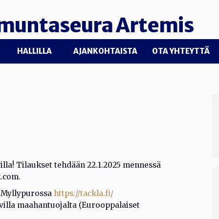
muntaseura Artemis
HALLILLA
AJANKOHTAISTA
OTA YHTEYTTÄ
illa! Tilaukset tehdään 22.1.2025 mennessä
k.com.
ä Myllypurossa
https://tackla.fi/
villa maahantuojalta (Eurooppalaiset