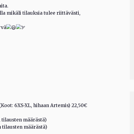
ita.
 mikäli tilauksia tulee riittävästi,
yvä
(Koot: 6XS-XL, hihaan Artemis) 22,50€
n tilausten määrästä)
n tilausten määrästä)