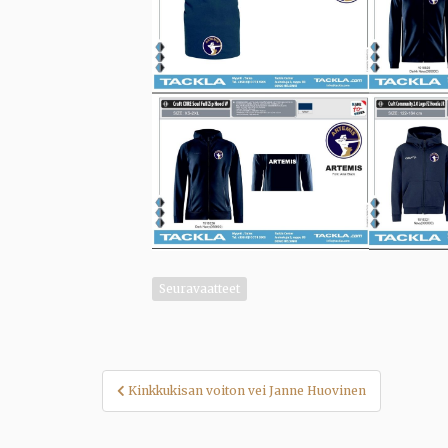
Seuravaatteet
Artikkelien
Kinkkukisan voiton vei Janne Huovinen
selaus