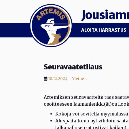
Skip to main content
Jousiam
ALOITA HARRASTUS
Seuravaatetilaus
18.12.2024
Yleinen
Artemiksen seuravaatteita taas saatav
osoitteeseen laamanlenkki(ät)outloo
Kokoja voi sovitella myymäläss
Aluspaita Joma nyt vihdoin saata
jalkapalloseurat ostivat kaiken).