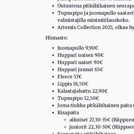
Uutuutena pitkähihainen seurapa
Tupsupipo ja juomapullo saatavilla
valmistajilla minimitilauskoko.
Artemis Collection 2025, olkaa h
Hinnasto:
Juomapullo 9,90€
Huppari unisex 90€
Huppari naiset 90€
Huppari junnut 65€
Fleece 57€
Lippis 18,50€
Kalastajahattu 22,90€
Tupsupipo 12,50€
Joma tiukka pitkähihainen paita 
Kisapaita
aikuiset 27,30-35€ (Riippue
juniorit 22,30-30€ (Riippue