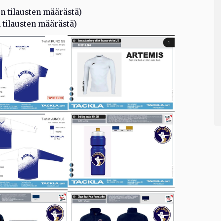
n tilausten määrästä)
n tilausten määrästä)