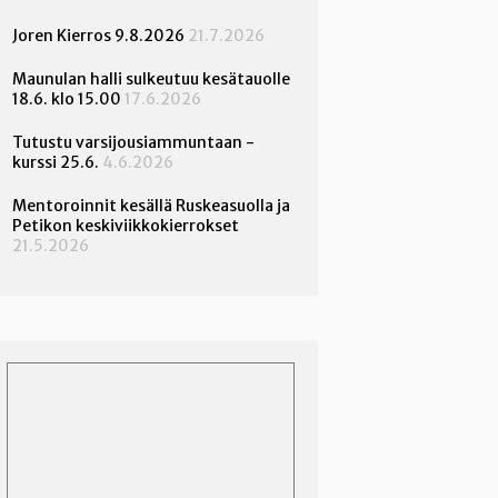
Joren Kierros 9.8.2026
21.7.2026
Maunulan halli sulkeutuu kesätauolle
18.6. klo 15.00
17.6.2026
Tutustu varsijousiammuntaan -
kurssi 25.6.
4.6.2026
Mentoroinnit kesällä Ruskeasuolla ja
Petikon keskiviikkokierrokset
21.5.2026