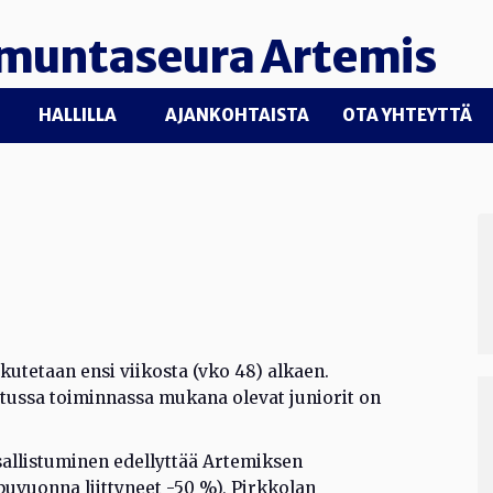
muntaseura Artemis
HALLILLA
AJANKOHTAISTA
OTA YHTEYTTÄ
utetaan ensi viikosta (vko 48) alkaen.
atussa toiminnassa mukana olevat juniorit on
sallistuminen edellyttää Artemiksen
ppuvuonna liittyneet -50 %), Pirkkolan