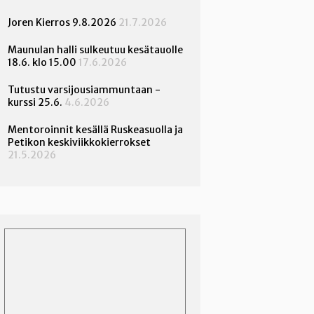
Joren Kierros 9.8.2026
21.7.2026
Maunulan halli sulkeutuu kesätauolle
18.6. klo 15.00
17.6.2026
Tutustu varsijousiammuntaan -
kurssi 25.6.
4.6.2026
Mentoroinnit kesällä Ruskeasuolla ja
Petikon keskiviikkokierrokset
21.5.2026