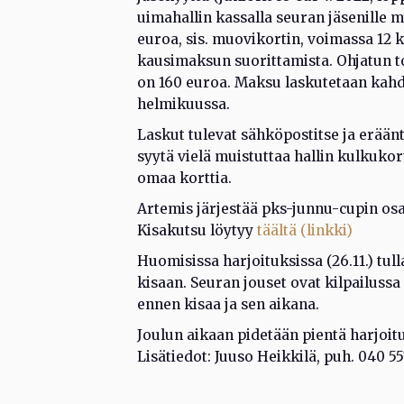
uimahallin kassalla seuran jäsenille
euroa, sis. muovikortin, voimassa 12 
kausimaksun suorittamista. Ohjatun 
on 160 euroa. Maksu laskutetaan kahde
helmikuussa.
Laskut tulevat sähköpostitse ja erään
syytä vielä muistuttaa hallin kulkukort
omaa korttia.
Artemis järjestää pks-junnu-cupin os
Kisakutsu löytyy
täältä (linkki)
Huomisissa harjoituksissa (26.11.) t
kisaan. Seuran jouset ovat kilpailussa
ennen kisaa ja sen aikana.
Joulun aikaan pidetään pientä harjoit
Lisätiedot: Juuso Heikkilä, puh. 040 5