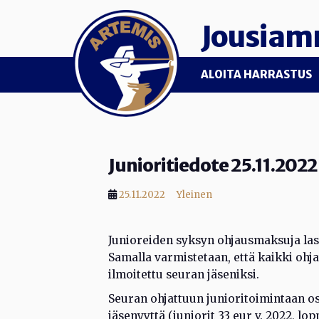
Skip to main content
Jousiam
ALOITA HARRASTUS
Junioritiedote 25.11.2022
25.11.2022
Yleinen
Junioreiden syksyn ohjausmaksuja lask
Samalla varmistetaan, että kaikki ohj
ilmoitettu seuran jäseniksi.
Seuran ohjattuun junioritoimintaan o
jäsenyyttä (juniorit 33 eur v. 2022, lo