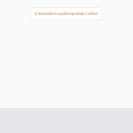
Artikkelien
Artemiksen puheenjohtaja vaihtui
selaus