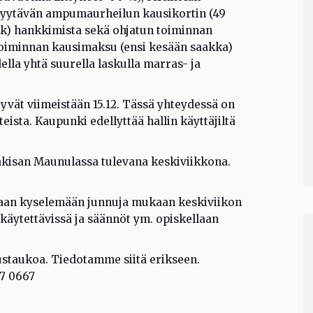
 myytävän ampumaurheilun kausikortin (49
kk) hankkimista sekä ohjatun toiminnan
toiminnan kausimaksu (ensi kesään saakka)
lla yhtä suurella laskulla marras- ja
tyvät viimeistään 15.12. Tässä yhteydessä on
eista. Kaupunki edellyttää hallin käyttäjiltä
akisan Maunulassa tulevana keskiviikkona.
ullaan kyselemään junnuja mukaan keskiviikon
 käytettävissä ja säännöt ym. opiskellaan
ustaukoa. Tiedotamme siitä erikseen.
57 0667