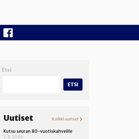
F
B
Etsi
ETSI
Uutiset
Kaikki uutiset ❯
Kutsu seuran 80-vuotiskahveille
5.8.2026