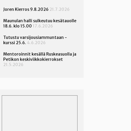
Joren Kierros 9.8.2026
21.7.2026
Maunulan halli sulkeutuu kesätauolle
18.6. klo 15.00
17.6.2026
Tutustu varsijousiammuntaan -
kurssi 25.6.
4.6.2026
Mentoroinnit kesällä Ruskeasuolla ja
Petikon keskiviikkokierrokset
21.5.2026