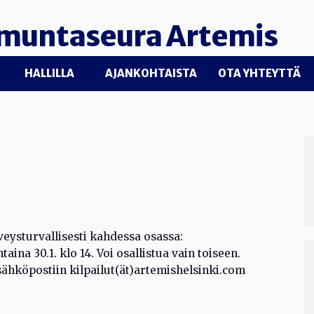
muntaseura Artemis
HALLILLA
AJANKOHTAISTA
OTA YHTEYTTÄ
ysturvallisesti kahdessa osassa:
aina 30.1. klo 14. Voi osallistua vain toiseen.
i sähköpostiin kilpailut(ät)artemishelsinki.com