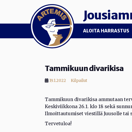
Skip to main content
Jousiam
ALOITA HARRASTUS
Tammikuun divarikisa
19.1.2022
Kilpailut
Tammikuun divarikisa ammutaan terve
Keskiviikkona 26.1. klo 18 sekä sunnunt
Ilmoittautumiset viestillä Juusolle ta
Tervetuloa!