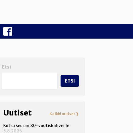
F
B
Etsi
ETSI
Uutiset
Kaikki uutiset ❯
Kutsu seuran 80-vuotiskahveille
5.8.2026