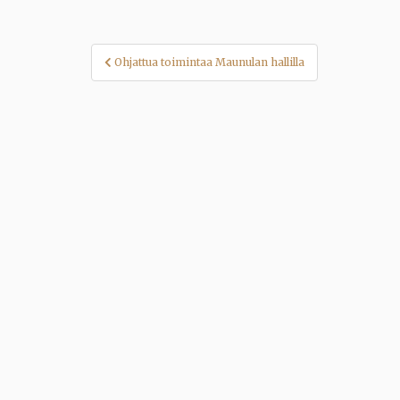
Artikkelien
Ohjattua toimintaa Maunulan hallilla
selaus