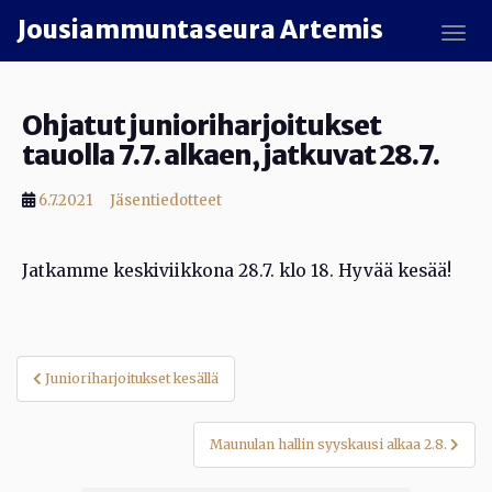
Skip to main content
Jousiammuntaseura Artemis
TOGG
Ohjatut junioriharjoitukset
tauolla 7.7. alkaen, jatkuvat 28.7.
6.7.2021
Jäsentiedotteet
Jatkamme keskiviikkona 28.7. klo 18. Hyvää kesää!
Artikkelien
Junioriharjoitukset kesällä
selaus
Maunulan hallin syyskausi alkaa 2.8.