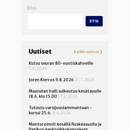
Etsi
ETSI
Uutiset
Kaikki uutiset ❯
Kutsu seuran 80-vuotiskahveille
5.8.2026
Joren Kierros 9.8.2026
21.7.2026
Maunulan halli sulkeutuu kesätauolle
18.6. klo 15.00
17.6.2026
Tutustu varsijousiammuntaan -
kurssi 25.6.
4.6.2026
Mentoroinnit kesällä Ruskeasuolla ja
Petikon keskiviikkokierrokset