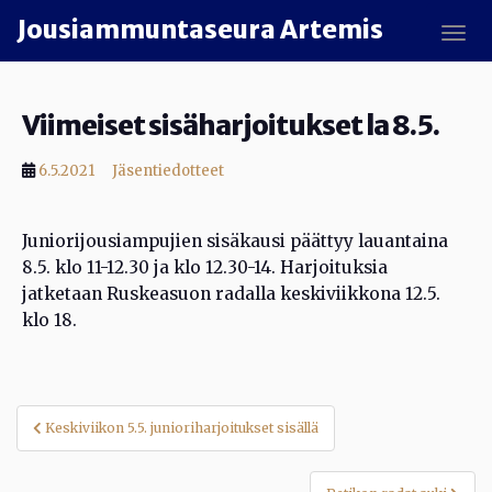
Skip to main content
Jousiammuntaseura Artemis
TOGG
Viimeiset sisäharjoitukset la 8.5.
6.5.2021
Jäsentiedotteet
Juniorijousiampujien sisäkausi päättyy lauantaina
8.5. klo 11-12.30 ja klo 12.30-14. Harjoituksia
jatketaan Ruskeasuon radalla keskiviikkona 12.5.
klo 18.
Artikkelien
Keskiviikon 5.5. junioriharjoitukset sisällä
selaus