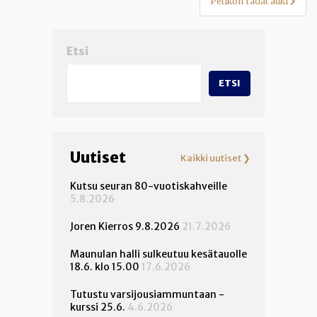
Petikon radat auki
Etsi
ETSI
Uutiset
Kaikki uutiset ❯
Kutsu seuran 80-vuotiskahveille
5.8.2026
Joren Kierros 9.8.2026
21.7.2026
Maunulan halli sulkeutuu kesätauolle
18.6. klo 15.00
17.6.2026
Tutustu varsijousiammuntaan -
kurssi 25.6.
4.6.2026