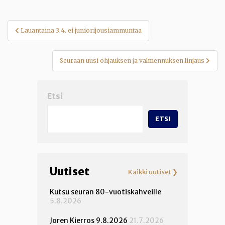
Artikkelien
Lauantaina 3.4. ei juniorijousiammuntaa
selaus
Seuraan uusi ohjauksen ja valmennuksen linjaus
Etsi
ETSI
Uutiset
Kaikki uutiset ❯
Kutsu seuran 80-vuotiskahveille
5.8.2026
Joren Kierros 9.8.2026
21.7.2026