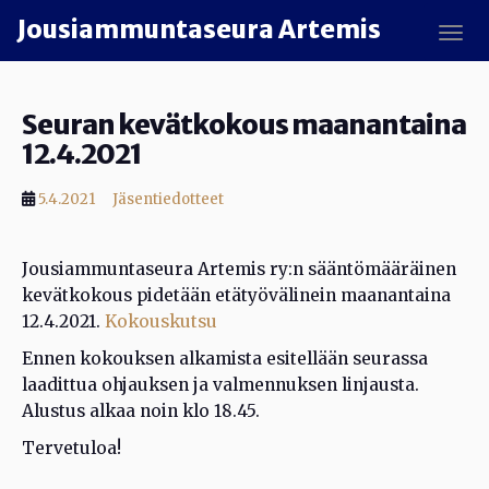
Skip to main content
Jousiammuntaseura Artemis
TOGG
Seuran kevätkokous maanantaina
12.4.2021
5.4.2021
Jäsentiedotteet
Jousiammuntaseura Artemis ry:n sääntömääräinen
kevätkokous pidetään etätyövälinein maanantaina
12.4.2021.
Kokouskutsu
Ennen kokouksen alkamista esitellään seurassa
laadittua ohjauksen ja valmennuksen linjausta.
Alustus alkaa noin klo 18.45.
Tervetuloa!