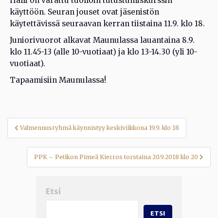
Halli on varattu tuolloin tutustumiskurssin
käyttöön. Seuran jouset ovat jäsenistön
käytettävissä seuraavan kerran tiistaina 11.9. klo 18.
Juniorivuorot alkavat Maunulassa lauantaina 8.9.
klo 11.45-13 (alle 10-vuotiaat) ja klo 13-14.30 (yli 10-
vuotiaat).
Tapaamisiin Maunulassa!
Artikkelien
Valmennusryhmä käynnistyy keskiviikkona 19.9. klo 18
selaus
PPK – Petikon Pimeä Kierros torstaina 20.9.2018 klo 20
Etsi
ETSI