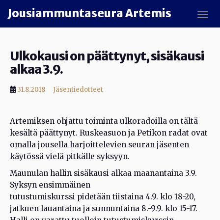
Skip to main content
Jousiammuntaseura Artemis
TOGG
Ulkokausi on päättynyt, sisäkausi
alkaa 3.9.
31.8.2018
Jäsentiedotteet
Artemiksen ohjattu toiminta ulkoradoilla on tältä
kesältä päättynyt. Ruskeasuon ja Petikon radat ovat
omalla jousella harjoittelevien seuran jäsenten
käytössä vielä pitkälle syksyyn.
Maunulan hallin sisäkausi alkaa maanantaina 3.9.
Syksyn ensimmäinen
tutustumiskurssi pidetään tiistaina 4.9. klo 18-20,
jatkuen lauantaina ja sunnuntaina 8.-9.9. klo 15-17.