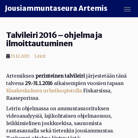
Skip to main content
Jousiammuntaseura Artemis
TOGG
Talvileiri 2016 – ohjelma ja
ilmoittautuminen
15.12.2015
Leirit
Artemiksen
perinteinen talvileiri
järjestetään tänä
talvena
29.-31.1.2016
aikaisempien vuosien tapaan
Kisakeskuksen urheiluopistolla
Fiskarsissa,
Raaseporissa.
Leirin ohjelmassa on ammuntasuorituksen
videoanalyysiä, lajikohtainen ohjelmaosuus,
leikkimielinen joukkuekisa, saunomista
rantasaunalla sekä tietenkin jousiammuntaa.