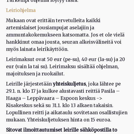
Tarkempi ohjelma löytyy tästä:
Leiriohjelma
Mukaan ovat erittäin tervetulleita kaikki
artemislaiset jousiampujat aselajiin ja
ammuntakokemukseen katsomatta. Jos et ole vielä
hankkinut omaa jousta, seuran alkeisvälineitä voi
myös lainata leirikäyttöön.
Leirimaksut ovat 50 eur (pe-su), 40 eur (la-su) ja 20
eur (vain la tai su). Leirimaksu sisältää ohjelman,
majoituksen ja ruokailut.
Leirille järjestetään
yhteiskuljetus
, joka lähtee pe
29.1. n. klo 17 ja kulkee alustavasti reittiä Pasila –
Haaga – Leppävaara – Espoon keskus ->
Kisakeskus sekä su 31.1. klo 13 alkaen takaisin.
Lopullinen reitti ja aikataulu sovitetaan osallistujien
mukaan. Yhteiskuljetuksen hinta on 15 euroa.
Sitovat ilmoittautumiset leirille sähköpostilla to