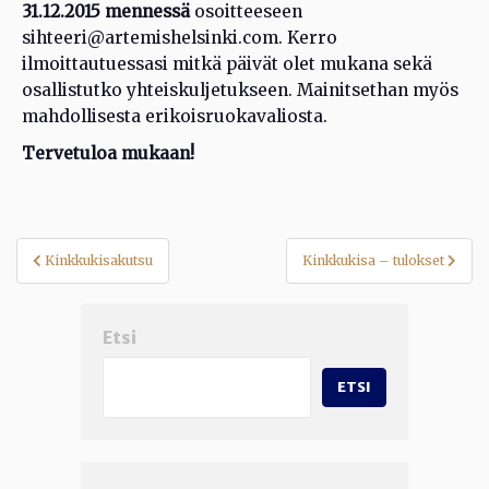
31.12.2015 mennessä
osoitteeseen
sihteeri@artemishelsinki.com. Kerro
ilmoittautuessasi mitkä päivät olet mukana sekä
osallistutko yhteiskuljetukseen. Mainitsethan myös
mahdollisesta erikoisruokavaliosta.
Tervetuloa mukaan!
Artikkelien
Kinkkukisakutsu
Kinkkukisa – tulokset
selaus
Etsi
ETSI