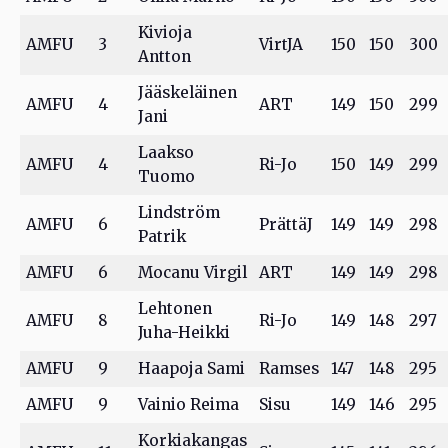
Kivioja
AMFU
3
VirtJA
150
150
300
Antton
Jääskeläinen
AMFU
4
ART
149
150
299
Jani
Laakso
AMFU
4
Ri-Jo
150
149
299
Tuomo
Lindström
AMFU
6
PrättäJ
149
149
298
Patrik
AMFU
6
Mocanu Virgil
ART
149
149
298
Lehtonen
AMFU
8
Ri-Jo
149
148
297
Juha-Heikki
AMFU
9
Haapoja Sami
Ramses
147
148
295
AMFU
9
Vainio Reima
Sisu
149
146
295
Korkiakangas