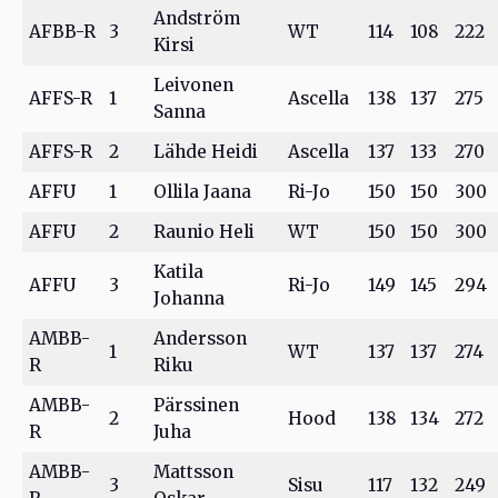
Andström
AFBB-R
3
WT
114
108
222
Kirsi
Leivonen
AFFS-R
1
Ascella
138
137
275
Sanna
AFFS-R
2
Lähde Heidi
Ascella
137
133
270
AFFU
1
Ollila Jaana
Ri-Jo
150
150
300
AFFU
2
Raunio Heli
WT
150
150
300
Katila
AFFU
3
Ri-Jo
149
145
294
Johanna
AMBB-
Andersson
1
WT
137
137
274
R
Riku
AMBB-
Pärssinen
2
Hood
138
134
272
R
Juha
AMBB-
Mattsson
3
Sisu
117
132
249