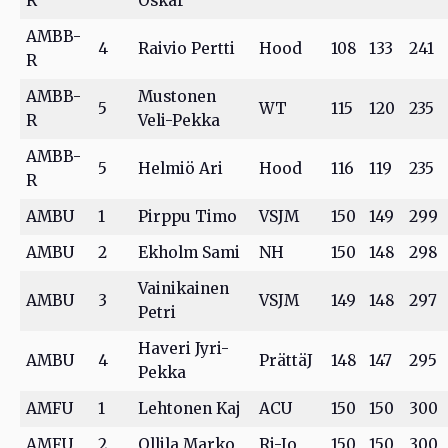
R
Oskar
AMBB-
4
Raivio Pertti
Hood
108
133
241
R
AMBB-
Mustonen
5
WT
115
120
235
R
Veli-Pekka
AMBB-
5
Helmiö Ari
Hood
116
119
235
R
AMBU
1
Pirppu Timo
VSJM
150
149
299
AMBU
2
Ekholm Sami
NH
150
148
298
Vainikainen
AMBU
3
VSJM
149
148
297
Petri
Haveri Jyri-
AMBU
4
PrättäJ
148
147
295
Pekka
AMFU
1
Lehtonen Kaj
ACU
150
150
300
AMFU
2
Ollila Marko
Ri-Jo
150
150
300