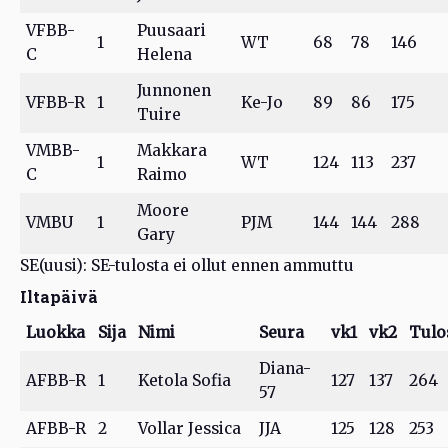
VFBB-
Puusaari
1
WT
68
78
146
C
Helena
Junnonen
VFBB-R
1
Ke-Jo
89
86
175
Tuire
VMBB-
Makkara
1
WT
124
113
237
C
Raimo
Moore
VMBU
1
PJM
144
144
288
Gary
SE(uusi): SE-tulosta ei ollut ennen ammuttu
Iltapäivä
Luokka
Sija
Nimi
Seura
vk1
vk2
Tulo
Diana-
AFBB-R
1
Ketola Sofia
127
137
264
57
AFBB-R
2
Vollar Jessica
JJA
125
128
253