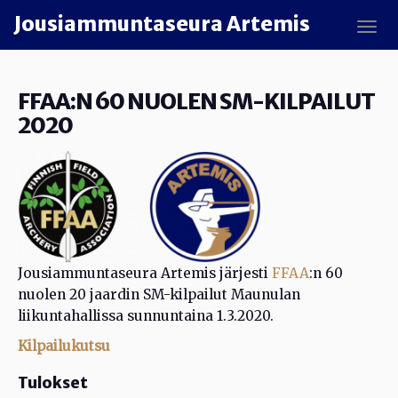
Skip to main content
Jousiammuntaseura Artemis
TOGG
FFAA:N 60 NUOLEN SM-KILPAILUT
2020
Jousiammuntaseura Artemis järjesti
FFAA
:n 60
nuolen 20 jaardin SM-kilpailut Maunulan
liikuntahallissa sunnuntaina 1.3.2020.
Kilpailukutsu
Tulokset