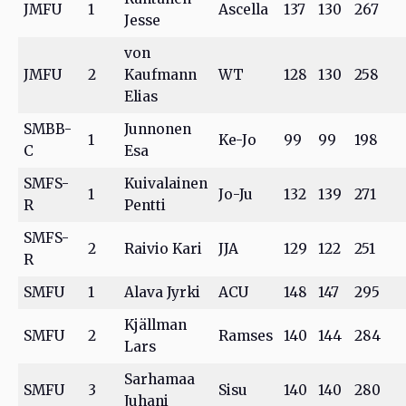
JMFU
1
Ascella
137
130
267
Jesse
von
JMFU
2
Kaufmann
WT
128
130
258
Elias
SMBB-
Junnonen
1
Ke-Jo
99
99
198
C
Esa
SMFS-
Kuivalainen
1
Jo-Ju
132
139
271
R
Pentti
SMFS-
2
Raivio Kari
JJA
129
122
251
R
SMFU
1
Alava Jyrki
ACU
148
147
295
Kjällman
SMFU
2
Ramses
140
144
284
Lars
Sarhamaa
SMFU
3
Sisu
140
140
280
Juhani