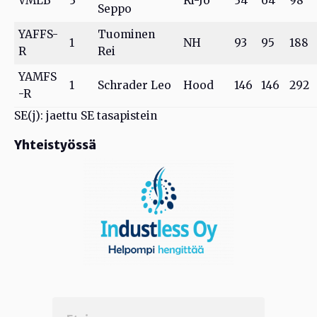
VMLB
3
Ri-Jo
34
64
98
Seppo
YAFFS-
Tuominen
1
NH
93
95
188
R
Rei
YAMFS
1
Schrader Leo
Hood
146
146
292
-R
SE(j): jaettu SE tasapistein
Yhteistyössä