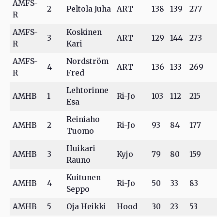
AMFS-
2
Peltola Juha
ART
138
139
277
R
AMFS-
Koskinen
3
ART
129
144
273
R
Kari
AMFS-
Nordström
4
ART
136
133
269
R
Fred
Lehtorinne
AMHB
1
Ri-Jo
103
112
215
Esa
Reiniaho
AMHB
2
Ri-Jo
93
84
177
Tuomo
Huikari
AMHB
3
Kyjo
79
80
159
Rauno
Kuitunen
AMHB
4
Ri-Jo
50
33
83
Seppo
AMHB
5
Oja Heikki
Hood
30
23
53