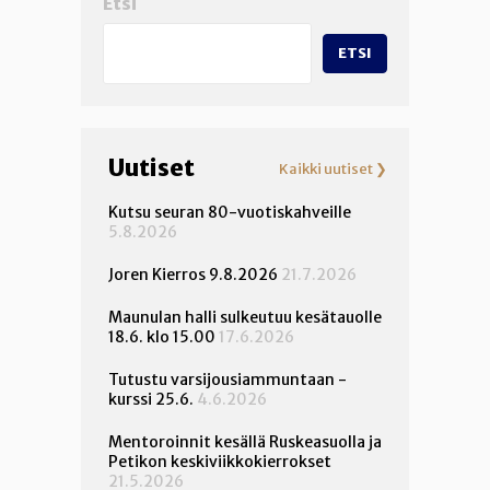
Etsi
ETSI
Uutiset
Kaikki uutiset ❯
Kutsu seuran 80-vuotiskahveille
5.8.2026
Joren Kierros 9.8.2026
21.7.2026
Maunulan halli sulkeutuu kesätauolle
18.6. klo 15.00
17.6.2026
Tutustu varsijousiammuntaan -
kurssi 25.6.
4.6.2026
Mentoroinnit kesällä Ruskeasuolla ja
Petikon keskiviikkokierrokset
21.5.2026