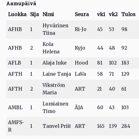
Aamupäivä
Luokka
Sija
Nimi
Seura
vk1
vk2
Tulos
Hyvärinen
AFHB
1
Ri-Jo
45
53
98
Tiina
Kola
AFHB
2
Kyjo
44
48
92
Helena
AFLB
1
Alaja Inke
Hood
81
102
183
AFTH
1
Laine Tanja
LaVa
58
71
129
Vikström
AFTH
2
ART
21
40
61
Maria
Lumiainen
AMBL
1
ÄJA
60
43
103
Timo
AMFS-
1
Tanvel Priit
ART
145
139
284
R