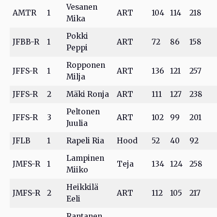
Vesanen
AMTR
1
ART
104
114
218
Mika
Pokki
JFBB-R
1
ART
72
86
158
Peppi
Ropponen
JFFS-R
1
ART
136
121
257
Milja
JFFS-R
2
Mäki Ronja
ART
111
127
238
Peltonen
JFFS-R
3
ART
102
99
201
Juulia
JFLB
1
Rapeli Ria
Hood
52
40
92
Lampinen
JMFS-R
1
Teja
134
124
258
Miiko
Heikkilä
JMFS-R
2
ART
112
105
217
Eeli
Rantanen