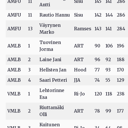
AMFU
11
Sisu
145
141
286
Antti
AMFU
11
Rautio Hannu
Sisu
142
144
286
Väyrynen
AMFU
13
Ramses
143
141
284
Marko
Tuovinen
AMLB
1
ART
90
106
196
Jorma
AMLB
2
Laine Jani
ART
96
92
188
AMLB
3
Hellsten Jan
Hood
77
93
170
AMLB
4
Saari Petteri
JJA
74
55
129
Lehtorinne
VMLB
1
Ri-Jo
120
118
238
Esa
Riuttamäki
VMLB
2
ART
78
99
177
Olli
Kuitunen