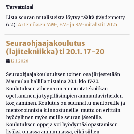
Tervetuloa!
Lista seuran mitalisteista löytyy täältä (täydennetty
6.2.):
Artemiksen MM-, EM- ja SM-mitalistit 2025
Seuraohjaajakoulutus
(lajitekniikka) ti 20.1. 17-20
12.1.2026
Seuraohjaajakoulutuksen toinen osa järjestetään
Maunulan hallilla tiistaina 20.1. klo 17-20.
Koulutuksen aiheena on ammuntatekniikan
opettaminen ja tyypillisimpien ammuntavirheiden
korjaaminen. Koulutus on suunnattu mentoreille ja
mentoroinnista kiinnostuneille, mutta on erittäin
hyödyllinen myös muille seuran jäsenille.
Koulutuksen oppeja voi hyödyntää opastamisen
lisäksi omassa ammunnassa, eikä siihen