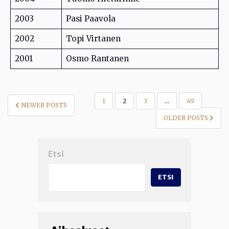
2003
Pasi Paavola
2002
Topi Virtanen
2001
Osmo Rantanen
ARTIKKELIEN
1
2
3
…
49
NEWER POSTS
SIVUTUS
OLDER POSTS
Etsi
ETSI