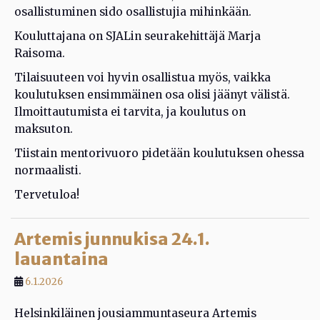
osallistuminen sido osallistujia mihinkään.
Kouluttajana on SJALin seurakehittäjä Marja
Raisoma.
Tilaisuuteen voi hyvin osallistua myös, vaikka
koulutuksen ensimmäinen osa olisi jäänyt välistä.
Ilmoittautumista ei tarvita, ja koulutus on
maksuton.
Tiistain mentorivuoro pidetään koulutuksen ohessa
normaalisti.
Tervetuloa!
Artemis junnukisa 24.1.
lauantaina
6.1.2026
Helsinkiläinen jousiammuntaseura Artemis