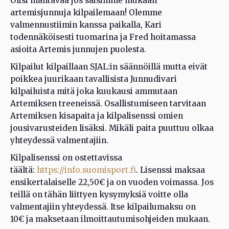
Olisi mahtavaa jos saisimme mukaan
artemisjunnuja kilpailemaan! Olemme
valmennustiimin kanssa paikalla, Kari
todennäköisesti tuomarina ja Fred hoitamassa
asioita Artemis junnujen puolesta.
Kilpailut kilpaillaan SJAL:in säännöillä mutta eivät
poikkea juurikaan tavallisista Junnudivari
kilpailuista mitä joka kuukausi ammutaan
Artemiksen treeneissä. Osallistumiseen tarvitaan
Artemiksen kisapaita ja kilpalisenssi omien
jousivarusteiden lisäksi. Mikäli paita puuttuu olkaa
yhteydessä valmentajiin.
Kilpalisenssi on ostettavissa
täältä:
https://info.suomisport.fi
. Lisenssi maksaa
ensikertalaiselle 22,50€ ja on vuoden voimassa. Jos
teillä on tähän liittyen kysymyksiä voitte olla
valmentajiin yhteydessä. Itse kilpailumaksu on
10€ ja maksetaan ilmoittautumisohjeiden mukaan.