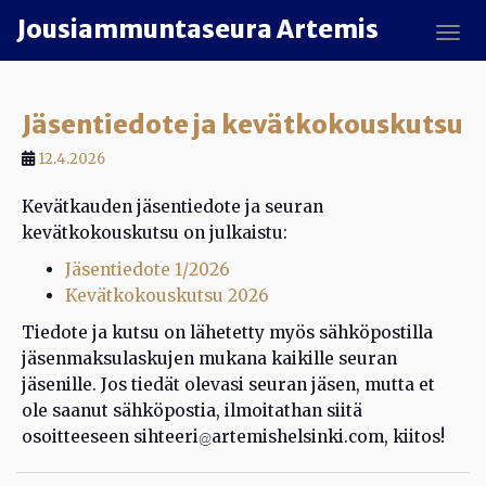
Skip to main content
Jousiammuntaseura Artemis
TOGG
UUTISET
Jäsentiedote ja kevätkokouskutsu
12.4.2026
Kevätkauden jäsentiedote ja seuran
kevätkokouskutsu on julkaistu:
Jäsentiedote 1/2026
Kevätkokouskutsu 2026
Tiedote ja kutsu on lähetetty myös sähköpostilla
jäsenmaksulaskujen mukana kaikille seuran
jäsenille. Jos tiedät olevasi seuran jäsen, mutta et
ole saanut sähköpostia, ilmoitathan siitä
osoitteeseen sihteeri
artemishelsinki.com, kiitos!