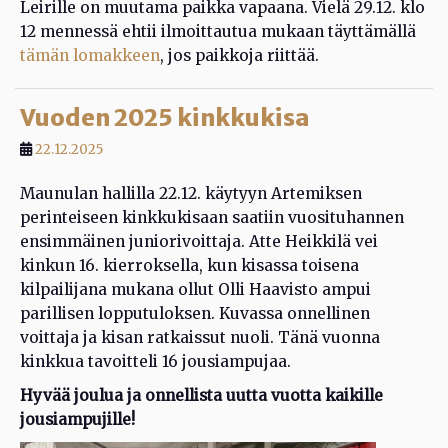
Leirille on muutama paikka vapaana. Vielä 29.12. klo
12 mennessä ehtii ilmoittautua mukaan täyttämällä
tämän lomakkeen
, jos paikkoja riittää.
Vuoden 2025 kinkkukisa
22.12.2025
Maunulan hallilla 22.12. käytyyn Artemiksen
perinteiseen kinkkukisaan saatiin vuosituhannen
ensimmäinen juniorivoittaja. Atte Heikkilä vei
kinkun 16. kierroksella, kun kisassa toisena
kilpailijana mukana ollut Olli Haavisto ampui
parillisen lopputuloksen. Kuvassa onnellinen
voittaja ja kisan ratkaissut nuoli. Tänä vuonna
kinkkua tavoitteli 16 jousiampujaa.
Hyvää joulua ja onnellista uutta vuotta kaikille
jousiampujille!