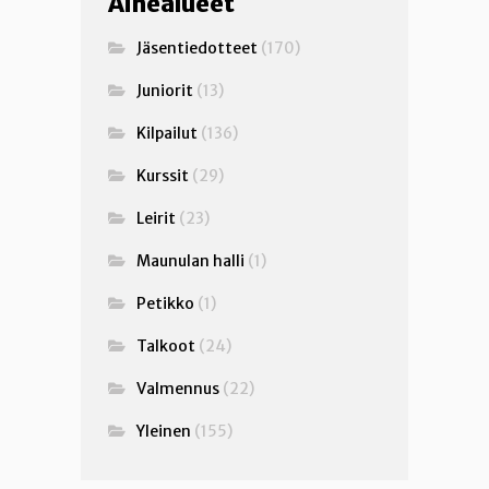
Aihealueet
Jäsentiedotteet
(170)
Juniorit
(13)
Kilpailut
(136)
Kurssit
(29)
Leirit
(23)
Maunulan halli
(1)
Petikko
(1)
Talkoot
(24)
Valmennus
(22)
Yleinen
(155)