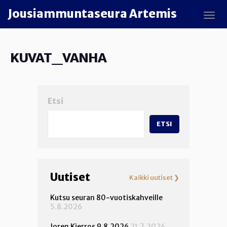
Skip to main content
Jousiammuntaseura Artemis
TOGG
KUVAT_VANHA
Etsi
ETSI
Uutiset
Kaikki uutiset ❯
Kutsu seuran 80-vuotiskahveille
5.8.2026
Joren Kierros 9.8.2026
21.7.2026